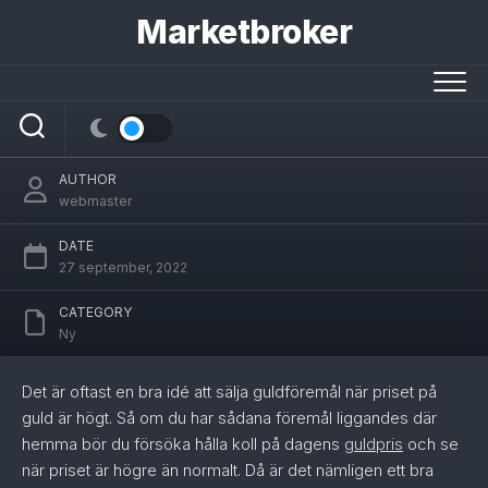
Skip
Marketbroker
to
content
Handlarens guldpris skiljer sig åt från
marknadens spotpris
AUTHOR
webmaster
DATE
27 september, 2022
CATEGORY
Ny
Det är oftast en bra idé att sälja guldföremål när priset på
guld är högt. Så om du har sådana föremål liggandes där
hemma bör du försöka hålla koll på dagens
guldpris
och se
när priset är högre än normalt. Då är det nämligen ett bra