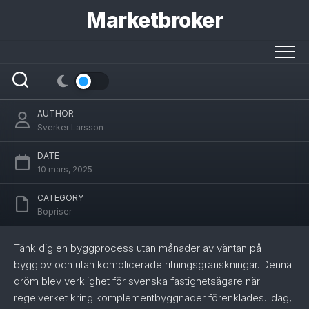
Skip
Marketbroker
to
content
Attefallshus – från bygglov till färdig
byggnad
AUTHOR
Sverker Larsson
DATE
10 mars, 2025
CATEGORY
Bopriser
Tänk dig en byggprocess utan månader av väntan på
bygglov och utan komplicerade ritningsgranskningar. Denna
dröm blev verklighet för svenska fastighetsägare när
regelverket kring komplementbyggnader förenklades. Idag,