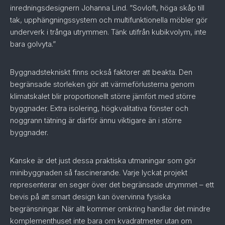
inredningsdesignern Johanna Lind. ”Sovloft, höga skåp till
tak, upphängningssystem och multifunktionella möbler gör
underverk i trånga utrymmen. Tänk utifrån kubikvolym, inte
bara golvyta.”
Byggnadstekniskt finns också faktorer att beakta. Den
begränsade storleken gör att värmeförlusterna genom
klimatskalet blir proportionellt större jämfört med större
byggnader. Extra isolering, högkvalitativa fönster och
noggrann tätning är därför ännu viktigare än i större
byggnader.
Kanske är det just dessa praktiska utmaningar som gör
minibyggnaden så fascinerande. Varje lyckat projekt
representerar en seger över det begränsade utrymmet – ett
bevis på att smart design kan övervinna fysiska
begränsningar. När allt kommer omkring handlar det mindre
komplementhuset inte bara om kvadratmeter utan om