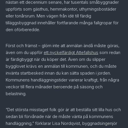
nästan ett decennium senare, har tusentals småbyggnader
uppförts som gästhus, hemmakontor, uthyrningsbostäder
eller tonårsrum. Men vägen från idé till färdig
tilläggsbyggnad innehåller fortfarande många fallgropar för
den oförberedde.
Först och främst – glöm inte att anmälan ändå måste göras,
även om du uppför
ett nyckelfärdigt Attefallshus
som redan
är färdigbyggt när du köper det. Även om du slipper
bygglovet krävs en anmälan till kommunen, och du måste
invänta startbesked innan du kan sätta spaden i jorden.
Kommunens handläggningstider varierar kraftigt, från några
veckor till flera månader beroende på säsong och
belastning.
”Det största misstaget folk gör är att beställa sitt lilla hus och
sedan bli förvånade när de måste vänta på kommunens
handläggning,” förklarar Lisa Nordqvist, byggnadsingenjör