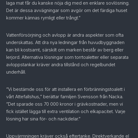
laga mat får du kanske nöja dig med en enklare sovlösning.
Det är dessa avvägningar som avgör om det färdiga huset
kommer kännas rymligt eller trångt.”
Vattenförsörjning och avlopp är andra aspekter som ofta
underskattas. Att dra nya ledningar från huvudbyggnaden
kan bli kostsamt, särskilt om marken består av berg eller
lerjord. Alternativa lösningar som torrtoaletter eller separata
avloppstankar kräver andra tillstånd och regelbundet
underhåll.
”Vi bestämde oss för att installera en förbränningstoalett i
vårt Attefallshus,” berättar familjen Svensson från Nacka.
”Det sparade oss 70 000 kronor i grävkostnader, men vi
fick istället lägga till extra ventilation och elkapacitet. Varje
lösning har sina för- och nackdelar.”
Uppvärmningen kräver också eftertanke. Direktverkande el